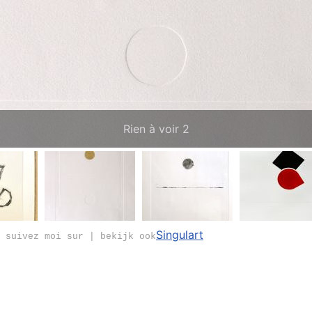
Rien à voir 2
Singulart
 suivez moi sur | bekijk ook