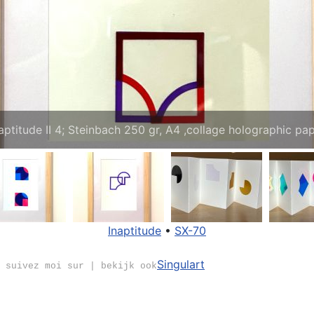
aptitude II 4; Steinbach 250 gr, A4 ,collage holographic pa
Inaptitude
•
SX-70
Singulart
 suivez moi sur | bekijk ook